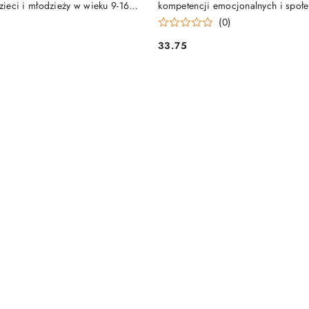
dzieci i młodzieży w wieku 9-16
kompetencji emocjonalnych i społ
ów ze spektrum auty
młodzieży w szkole ponadpodstaw
)
(0)
33.75
Cena: