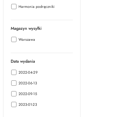
Producent:
Harmonia podręczniki
Magazyn wysyłki
Magazyn
Warszawa
wysyłki:
Data wydania
Data
2022-04-29
wydania:
Data
2022-06-13
wydania:
Data
2022-09-15
wydania:
Data
2023-01-23
wydania: