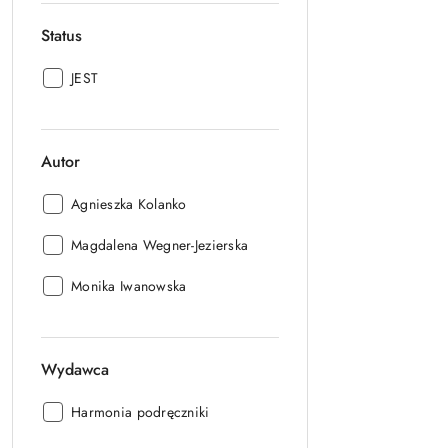
Status
Status:
JEST
Autor
Autor:
Agnieszka Kolanko
Autor:
Magdalena Wegner-Jezierska
Autor:
Monika Iwanowska
Wydawca
Wydawca:
Harmonia podręczniki