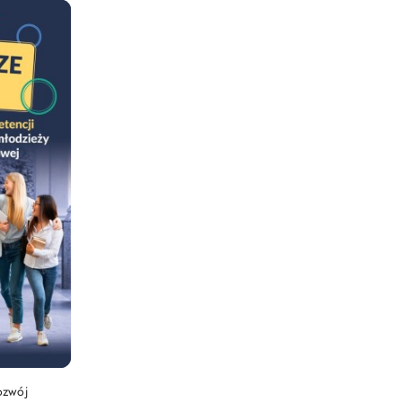
NY
ozwój