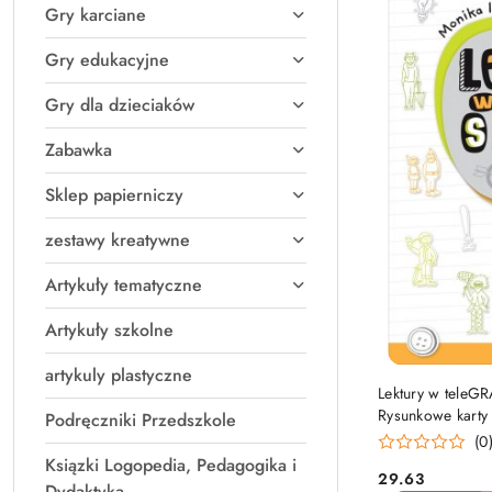
Gry karciane
Gry edukacyjne
Gry dla dzieciaków
Zabawka
Sklep papierniczy
zestawy kreatywne
Artykuły tematyczne
Artykuły szkolne
artykuly plastyczne
PRO
Lektury w teleG
Rysunkowe karty
Podręczniki Przedszkole
(0
Ksiązki Logopedia, Pedagogika i
29.63
Cena:
Dydaktyka