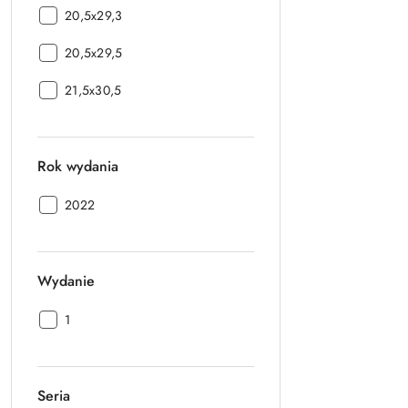
Format:
20,5x29,3
Format:
20,5x29,5
Format:
21,5x30,5
Rok wydania
Rok
2022
wydania:
Wydanie
Wydanie:
1
Seria