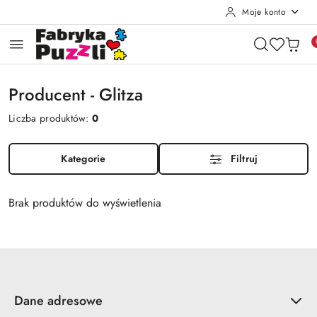
Moje konto
Przejdź do treści głównej
Przejdź do wyszukiwarki
Przejdź do moje konto
Przejdź do menu głównego
Przejdź do stopki
Producent - Glitza
Liczba produktów:
0
Kategorie
Filtruj
Brak produktów do wyświetlenia
Dane adresowe