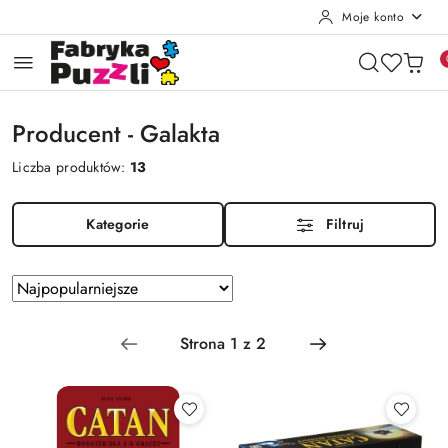
Moje konto
Przejdź do treści głównej
Przejdź do wyszukiwarki
Przejdź do moje konto
Przejdź do menu głównego
Przejdź do stopki
Producent - Galakta
Liczba produktów:
13
Kategorie
Filtruj
Zastosowano
Sortuj
według
sortowanie:
Najpopularniejsze.