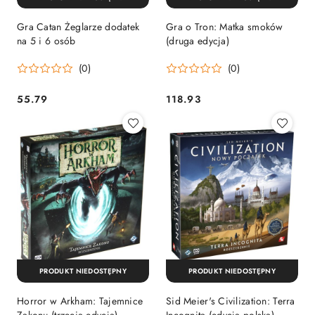
Gra Catan Żeglarze dodatek
Gra o Tron: Matka smoków
na 5 i 6 osób
(druga edycja)
(0)
(0)
55.79
118.93
Cena:
Cena:
PRODUKT NIEDOSTĘPNY
PRODUKT NIEDOSTĘPNY
Horror w Arkham: Tajemnice
Sid Meier's Civilization: Terra
Zakonu (trzecia edycja)
Incognita (edycja polska)