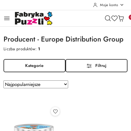
Moje konto
Przejdź do treści głównej
Przejdź do wyszukiwarki
Przejdź do moje konto
Przejdź do menu głównego
Przejdź do stopki
Producent - Europe Distribution Group
Liczba produktów:
1
Kategorie
Filtruj
Zastosowano
Sortuj
według
sortowanie:
Najpopularniejsze.