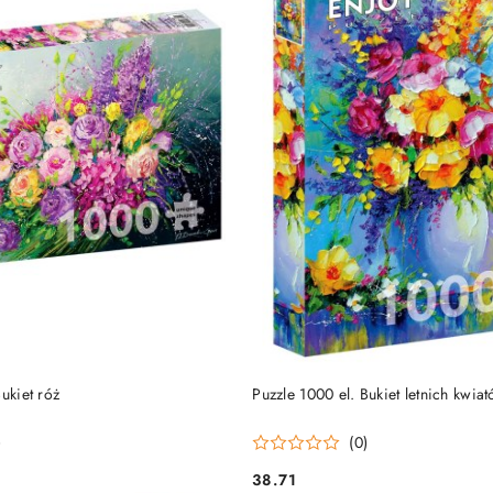
DUKT NIEDOSTĘPNY
PRODUKT NIEDOSTĘP
ukiet róż
Puzzle 1000 el. Bukiet letnich kwia
)
(0)
38.71
Cena: