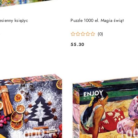
DUKT NIEDOSTĘPNY
PRODUKT NIEDOSTĘP
esienny księżyc
Puzzle 1000 el. Magia świąt
)
(0)
55.30
Cena: