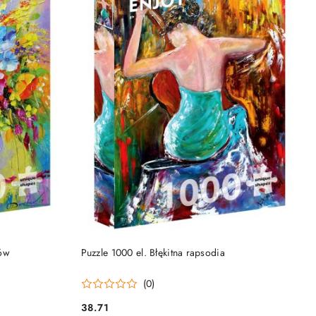
NY
PRODUKT NIEDOSTĘPNY
tów
Puzzle 1000 el. Błękitna rapsodia
(0)
38.71
Cena: