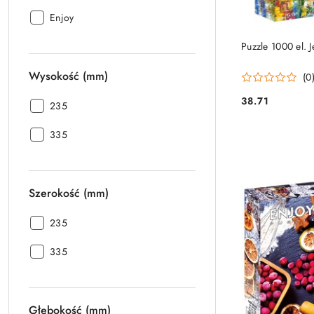
Producent:
Enjoy
PRO
Puzzle 1000 el. J
Wysokość (mm)
(0
38.71
Wysokość
235
Cena:
(mm):
Wysokość
335
(mm):
Szerokość (mm)
Szerokość
235
(mm):
Szerokość
335
(mm):
Głębokość (mm)