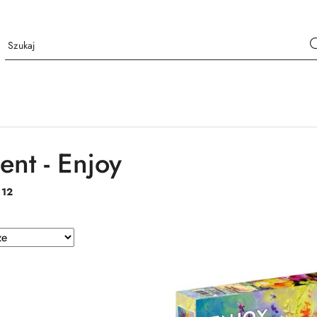
ent - Enjoy
:
12
e.