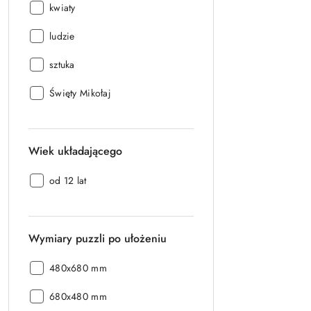
Tematyka
kwiaty
puzzli:
Tematyka
ludzie
puzzli:
Tematyka
sztuka
puzzli:
Tematyka
Święty Mikołaj
puzzli:
Wiek układającego
Wiek
od 12 lat
układającego:
Wymiary puzzli po ułożeniu
Wymiary
480x680 mm
puzzli
Wymiary
po
680x480 mm
puzzli