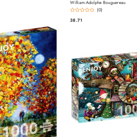
William-Adolphe Bouguereau
)
(0)
38.71
Cena: