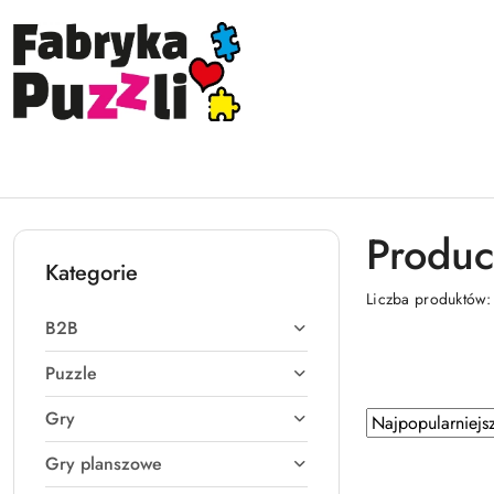
Przejdź do treści głównej
Przejdź do wyszukiwarki
Przejdź do moje konto
Przejdź do menu głównego
Przejdź do stopki
Produc
Kategorie
Liczba produktów
B2B
Puzzle
Gry
Zastosowano
Sortuj
według
sortowanie:
Gry planszowe
Najpopularniejsz