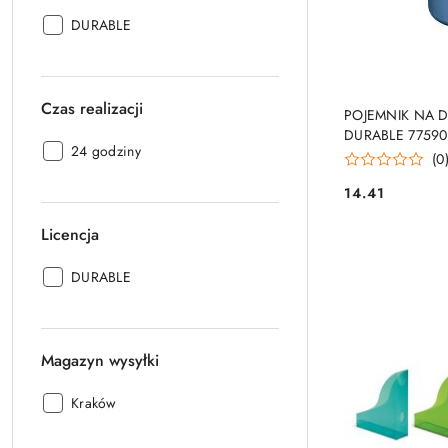
Producent:
DURABLE
PRO
Czas realizacji
POJEMNIK NA D
DURABLE 7759
Czas
24 godziny
(0
realizacji:
14.41
Cena:
Licencja
Licencja:
DURABLE
Magazyn wysyłki
Magazyn
Kraków
wysyłki: