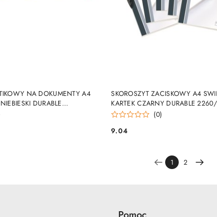
DUKT NIEDOSTĘPNY
PRODUKT NIEDOSTĘP
STIKOWY NA DOKUMENTY A4
SKOROSZYT ZACISKOWY A4 SWI
 NIEBIESKI DURABLE
KARTEK CZARNY DURABLE 2260/
RABLE
)
(0)
9.04
Cena:
1
2
Pomoc