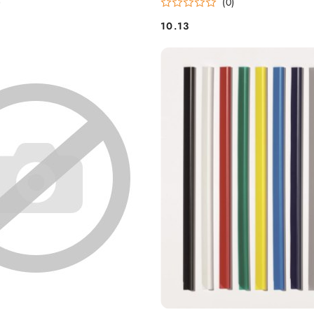
)
(0)
10.13
Cena: