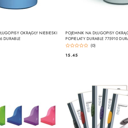
DUKT NIEDOSTĘPNY
PRODUKT NIEDOSTĘP
ŁUGOPISY OKRĄGŁY NIEBIESKI
POJEMNIK NA DŁUGOPISY OKRĄ
06 DURABLE
POPIELATY DURABLE 775910 DUR
)
(0)
15.45
Cena: