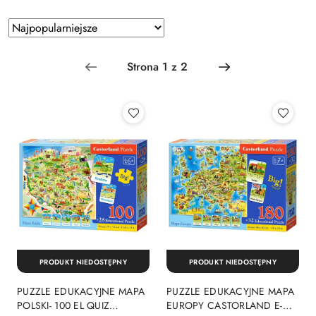
Zastosowano
Sortuj
według
sortowanie:
Najpopularniejsze.
PRODUKT NIEDOSTĘPNY
PRODUKT NIEDOSTĘPNY
PUZZLE EDUKACYJNE MAPA
PUZZLE EDUKACYJNE MAPA
POLSKI- 100 EL QUIZ
EUROPY CASTORLAND E-