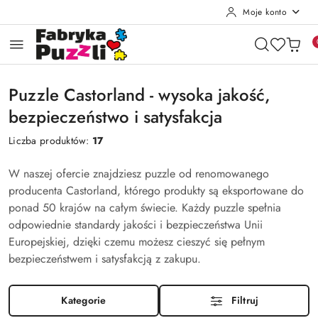
Moje konto
Przejdź do treści głównej
Przejdź do wyszukiwarki
Przejdź do moje konto
Przejdź do menu głównego
Przejdź do stopki
Puzzle Castorland - wysoka jakość,
bezpieczeństwo i satysfakcja
Liczba produktów:
17
W naszej ofercie znajdziesz puzzle od renomowanego
producenta Castorland, którego produkty są eksportowane do
ponad 50 krajów na całym świecie. Każdy puzzle spełnia
odpowiednie standardy jakości i bezpieczeństwa Unii
Europejskiej, dzięki czemu możesz cieszyć się pełnym
bezpieczeństwem i satysfakcją z zakupu.
Kategorie
Filtruj