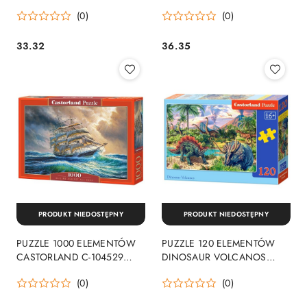
CASTORLAND E-142
227
(0)
(0)
33.32
36.35
Cena:
Cena:
PRODUKT NIEDOSTĘPNY
PRODUKT NIEDOSTĘPNY
PUZZLE 1000 ELEMENTÓW
PUZZLE 120 ELEMENTÓW
CASTORLAND C-104529
DINOSAUR VOLCANOS
SAILING AGAINST ALL ODDS
CASTORLAND B-13234
(0)
(0)