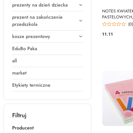
prezenty na dzień dziecka
PRO
NOTES KWIATEK
prezent na zakończenie
PASTELOWYCH,
przedszkola
(0
11.11
kosze prezentowy
Cena:
EduBo Paka
all
market
Etykiety termiczne
Filtruj
Producent