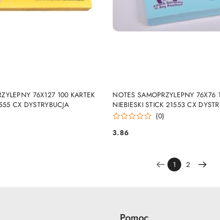
DUKT NIEDOSTĘPNY
PRODUKT NIEDOSTĘP
ZYLEPNY 76X127 100 KARTEK
NOTES SAMOPRZYLEPNY 76X76 1
1555 CX DYSTRYBUCJA
NIEBIESKI STICK 21553 CX DYST
)
(0)
3.86
Cena:
1
2
Pomoc