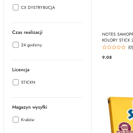
Producent:
CX DYSTRYBUCJA
PRO
Czas realizacji
NOTES SAMOPRZ
KOLORY STICK 
Czas
24 godziny
(0
realizacji:
9.08
Cena:
Licencja
Licencja:
STICKN
Magazyn wysyłki
Magazyn
Kraków
wysyłki: