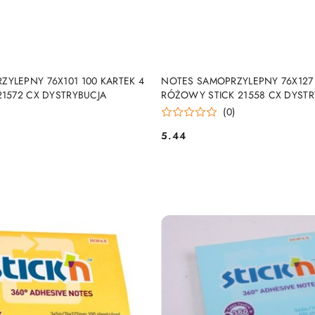
DUKT NIEDOSTĘPNY
PRODUKT NIEDOSTĘP
YLEPNY 76X101 100 KARTEK 4
NOTES SAMOPRZYLEPNY 76X127 
21572 CX DYSTRYBUCJA
RÓŻOWY STICK 21558 CX DYSTR
)
(0)
5.44
Cena: