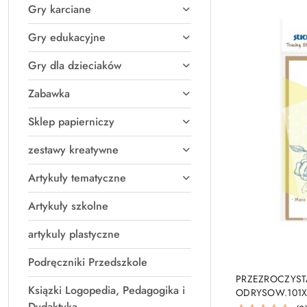
Gry karciane
Gry edukacyjne
Gry dla dzieciaków
Zabawka
Sklep papierniczy
zestawy kreatywne
Artykuły tematyczne
Artykuły szkolne
artykuly plastyczne
Podręczniki Przedszkole
PRO
PRZEZROCZYST
Ksiązki Logopedia, Pedagogika i
ODRYSOW.101X1
Dydaktyka
DYSTRYBUCJA