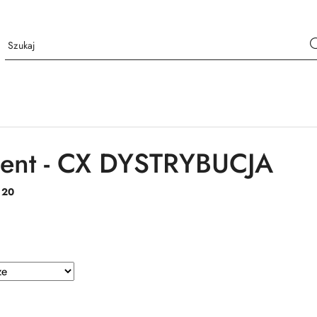
ent - CX DYSTRYBUCJA
:
20
e.