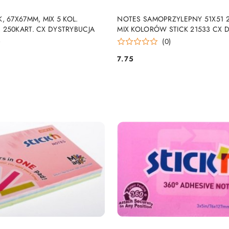
DUKT NIEDOSTĘPNY
PRODUKT NIEDOSTĘP
, 67X67MM, MIX 5 KOL.
NOTES SAMOPRZYLEPNY 51X51 2
 250KART. CX DYSTRYBUCJA
MIX KOLORÓW STICK 21533 CX 
)
(0)
7.75
Cena: