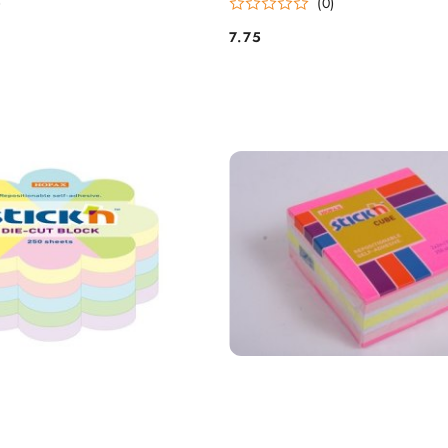
)
(0)
7.75
Cena: