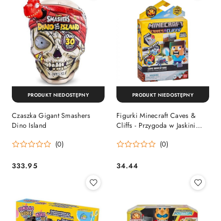
PRODUKT NIEDOSTĘPNY
PRODUKT NIEDOSTĘPNY
Czaszka Gigant Smashers
Figurki Minecraft Caves &
Dino Island
Cliffs - Przygoda w Jaskini
Treasure X
(0)
(0)
333.95
34.44
Cena:
Cena: