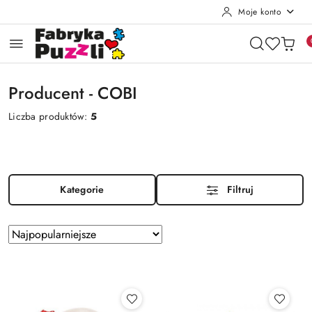
Moje konto
Przejdź do treści głównej
Przejdź do wyszukiwarki
Przejdź do moje konto
Przejdź do menu głównego
Przejdź do stopki
Producent - COBI
Liczba produktów:
5
Kategorie
Filtruj
Zastosowano
Sortuj
według
sortowanie:
Najpopularniejsze.