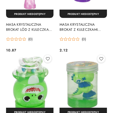
PRODUKT NIEDOSTĘPNY
PRODUKT NIEDOSTĘPNY
MASA KRYSTALICZNA
MASA KRYSTALICZNA
BROKAT LÓD Z KULECZKAMI
BROKAT Z KULECZKAMI
I FIGURKĄ 6X20 362136 BEM
DINOZAUR 5X7 313153BEM
(0)
(0)
BMG
BMG
10.87
2.12
Cena:
Cena:
PRODUKT NIEDOSTĘPNY
PRODUKT NIEDOSTĘPNY