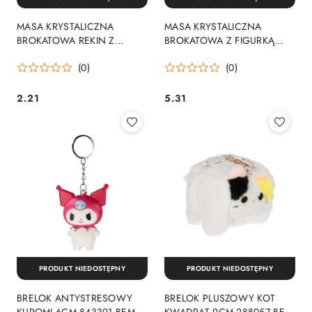
MASA KRYSTALICZNA
MASA KRYSTALICZNA
BROKATOWA REKIN Z
BROKATOWA Z FIGURKĄ
KULECZKAMI 313160 BEM
SŁOIK 386897 BEM BMG
(0)
(0)
BMG
2.21
5.31
Cena:
Cena:
PRODUKT NIEDOSTĘPNY
PRODUKT NIEDOSTĘPNY
BRELOK ANTYSTRESOWY
BRELOK PLUSZOWY KOT
KUROMI 6CM 843391 BEM
KWADRAT 9CM 288057 BEM