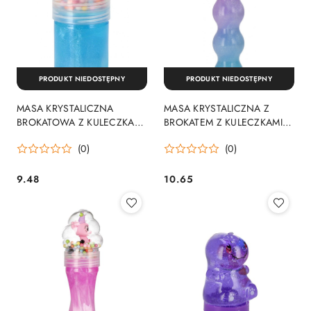
PRODUKT NIEDOSTĘPNY
PRODUKT NIEDOSTĘPNY
MASA KRYSTALICZNA
MASA KRYSTALICZNA Z
BROKATOWA Z KULECZKAMI
BROKATEM Z KULECZKAMI Z
Z PIŁKĄ 386910 BEM BMG
FIGURKĄ 386613 BEM BMG
(0)
(0)
9.48
10.65
Cena:
Cena: