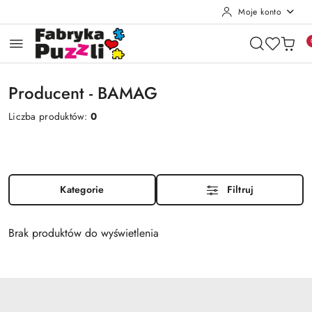
Moje konto
Przejdź do treści głównej
Przejdź do wyszukiwarki
Przejdź do moje konto
Przejdź do menu głównego
Przejdź do stopki
Producent - BAMAG
Liczba produktów:
0
Kategorie
Filtruj
Brak produktów do wyświetlenia