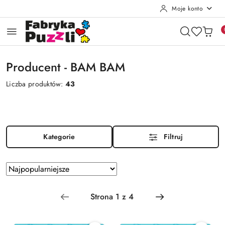
Moje konto
Przejdź do treści głównej
Przejdź do wyszukiwarki
Przejdź do moje konto
Przejdź do menu głównego
Przejdź do stopki
Producent - BAM BAM
Liczba produktów:
43
Kategorie
Filtruj
Zastosowano
Sortuj
według
sortowanie:
Najpopularniejsze.