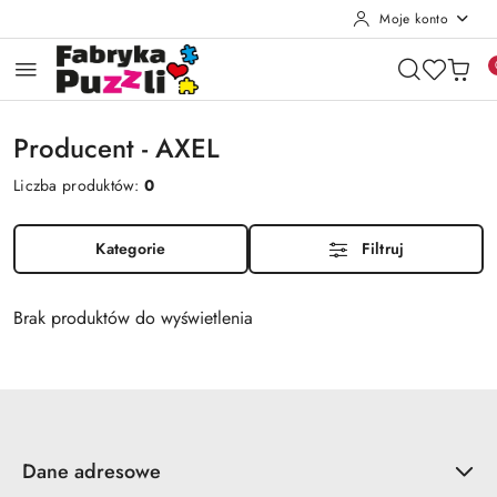
Moje konto
Przejdź do treści głównej
Przejdź do wyszukiwarki
Przejdź do moje konto
Przejdź do menu głównego
Przejdź do stopki
Producent - AXEL
Liczba produktów:
0
Kategorie
Filtruj
Brak produktów do wyświetlenia
Dane adresowe