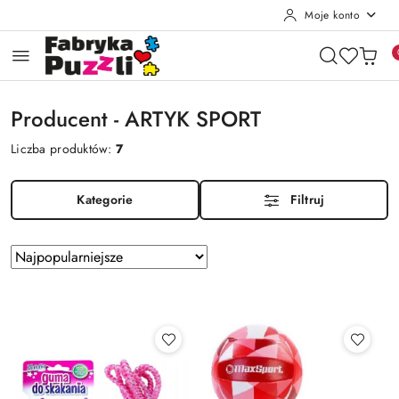
Moje konto
Przejdź do treści głównej
Przejdź do wyszukiwarki
Przejdź do moje konto
Przejdź do menu głównego
Przejdź do stopki
Producent - ARTYK SPORT
Liczba produktów:
7
Kategorie
Filtruj
Zastosowano
Sortuj
według
sortowanie:
Najpopularniejsze.