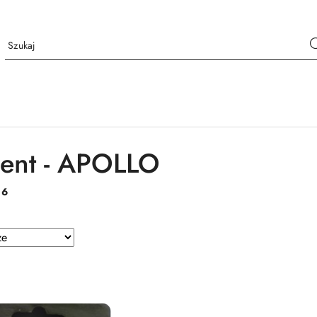
ent - APOLLO
:
6
e.