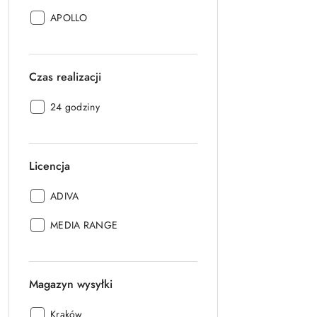
Producent:
APOLLO
Czas realizacji
Czas
24 godziny
realizacji:
Licencja
Licencja:
ADIVA
Licencja:
MEDIA RANGE
Magazyn wysyłki
Magazyn
Kraków