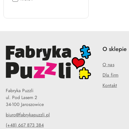
wysyłki:
O sklepie
O nas
Dla firm
Kontakt
Fabryka Puzzli
ul. Pod Lasem 2
34-100 Jaroszowice
biuro@fabrykapuzzli.pl
(+48) 667 873 384