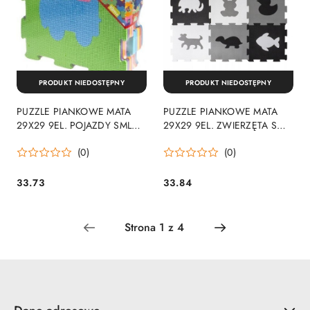
PRODUKT NIEDOSTĘPNY
PRODUKT NIEDOSTĘPNY
PUZZLE PIANKOWE MATA
PUZZLE PIANKOWE MATA
29X29 9EL. POJAZDY SML
29X29 9EL. ZWIERZĘTA SML
FOL ANEK SP84356 ANEK
FOL ANEK SP84354 ANEK
(0)
(0)
33.73
33.84
Cena:
Cena: