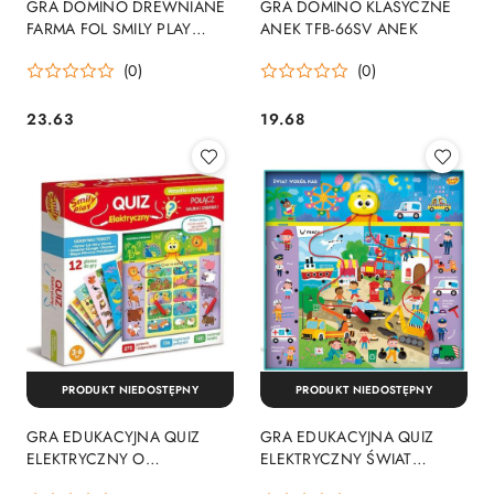
GRA DOMINO DREWNIANE
GRA DOMINO KLASYCZNE
FARMA FOL SMILY PLAY
ANEK TFB-66SV ANEK
SPW83591AN
(0)
(0)
23.63
19.68
Cena:
Cena:
PRODUKT NIEDOSTĘPNY
PRODUKT NIEDOSTĘPNY
GRA EDUKACYJNA QUIZ
GRA EDUKACYJNA QUIZ
ELEKTRYCZNY O
ELEKTRYCZNY ŚWIAT
ZWIERZĘTACH SMILY PLAY
WOKÓŁ NAS SMILY PLAY