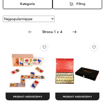
Kategorie
Filtruj
Zastosowano
Sortuj
według
sortowanie:
Najpopularniejsze.
PRODUKT NIEDOSTĘPNY
PRODUKT NIEDOSTĘPNY