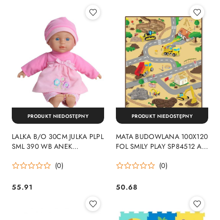
Cena:
Cena:
PRODUKT NIEDOSTĘPNY
PRODUKT NIEDOSTĘPNY
LALKA B/O 30CM JULKA PLPL
MATA BUDOWLANA 100X120
SML 390 WB ANEK
FOL SMILY PLAY SP84512 AN
SP83939AN ANEK
ANEK
(0)
(0)
55.91
50.68
Cena:
Cena: