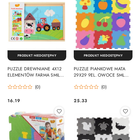
PRODUKT NIEDOSTĘPNY
PRODUKT NIEDOSTĘPNY
PUZZLE DREWNIANE 4X12
PUZZLE PIANKOWE MATA
ELEMENTÓW FARMA SMILY
29X29 9EL. OWOCE SML
PLAY SPW84947 ANEK
FOL ANEK SP84355 ANEK
(0)
(0)
16.19
25.33
Cena:
Cena: