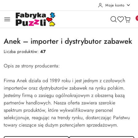
Moje konto
Przejdź do treści głównej
Przejdź do wyszukiwarki
Przejdź do moje konto
Przejdź do menu głównego
Przejdź do stopki
Anek – importer i dystrybutor zabawek
Liczba produktów:
47
Opis ze strony producenta:
Firma Anek działa od 1989 roku i jest jednym z czołowych
importerów oraz dystrybutorów zabawek na rynku polskim.
Jesteśmy firmą o zasięgu ogólnokrajowym z obszerną bazą
partnerów handlowych. Nasza oferta zawiera szerokie
spektrum produktów, które wykwalifikowany personel
selekcjonuje, reagując na trendy rynku, dostarczając Państwu
towary cieszące się dużym potencjałem sprzedażowym.