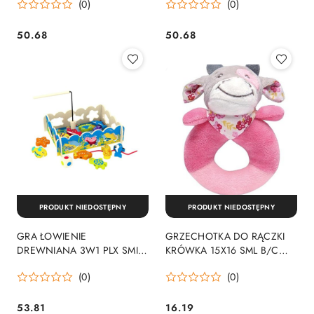
(0)
(0)
SP98277 ANEK
SP98278 ANEK
50.68
50.68
Cena:
Cena:
PRODUKT NIEDOSTĘPNY
PRODUKT NIEDOSTĘPNY
GRA ŁOWIENIE
GRZECHOTKA DO RĄCZKI
DREWNIANA 3W1 PLX SMILY
KRÓWKA 15X16 SML B/C
PLAY AC7632
ANEK SP84078 ANEK
(0)
(0)
53.81
16.19