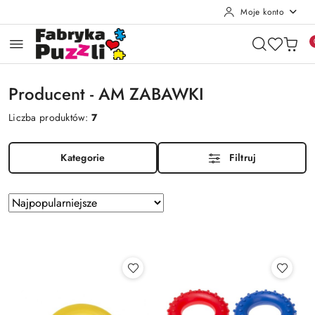
Moje konto
Przejdź do treści głównej
Przejdź do wyszukiwarki
Przejdź do moje konto
Przejdź do menu głównego
Przejdź do stopki
Producent - AM ZABAWKI
Liczba produktów:
7
Kategorie
Filtruj
Zastosowano
Sortuj
według
sortowanie:
Najpopularniejsze.