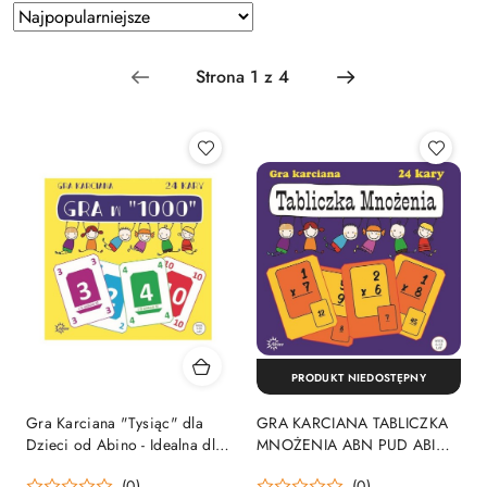
Zastosowano
Sortuj
według
sortowanie:
Najpopularniejsze.
PRODUKT NIEDOSTĘPNY
Gra Karciana "Tysiąc" dla
GRA KARCIANA TABLICZKA
Dzieci od Abino - Idealna dla
MNOŻENIA ABN PUD ABINO
Rodzin i Przyjaciół
337466 ABN
(0)
(0)