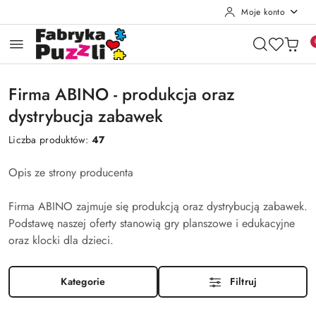
Moje konto
Przejdź do treści głównej
Przejdź do wyszukiwarki
Przejdź do moje konto
Przejdź do menu głównego
Przejdź do stopki
Firma ABINO - produkcja oraz
dystrybucja zabawek
Liczba produktów:
47
Opis ze strony producenta
Firma ABINO zajmuje się produkcją oraz dystrybucją zabawek.
Podstawę naszej oferty stanowią gry planszowe i edukacyjne
oraz klocki dla dzieci.
Kategorie
Filtruj