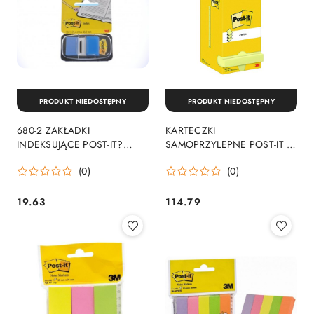
PRODUKT NIEDOSTĘPNY
PRODUKT NIEDOSTĘPNY
680-2 ZAKŁADKI
KARTECZKI
INDEKSUJĄCE POST-IT?
SAMOPRZYLEPNE POST-IT Z-
25X43MM NIEBIESKIE 3M
NOTES R-330 , 76X76MM,
(0)
(0)
12X100 KART., ŻÓŁTE 3M
19.63
114.79
Cena:
Cena: