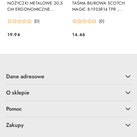
NOŻYCZKI METALOWE 20,5
TAŚMA BIUROWA SCOTCH
CM ERGONOMICZNE
MAGIC 8-1933R14 TPR ,
SCOTCH 1428 3M
MATOWA, 19MM, 33M,
(0)
(0)
14SZT., 2 ROLKI GRATIS 3M
19.94
14.46
Cena:
Cena:
Dane adresowe
O sklepie
Pomoc
Zakupy