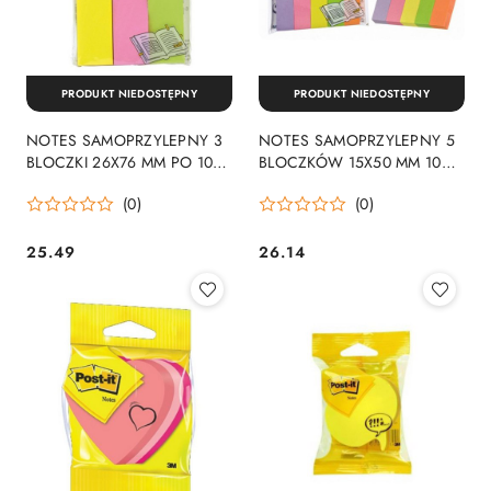
PRODUKT NIEDOSTĘPNY
PRODUKT NIEDOSTĘPNY
NOTES SAMOPRZYLEPNY 3
NOTES SAMOPRZYLEPNY 5
BLOCZKI 26X76 MM PO 100
BLOCZKÓW 15X50 MM 100
KARTEK 3 KOLORY POST-IN
KARTEK NEONOWY POST-
(0)
(0)
3M 671/3 3M
IN 3M 670/5 3M
25.49
26.14
Cena:
Cena: